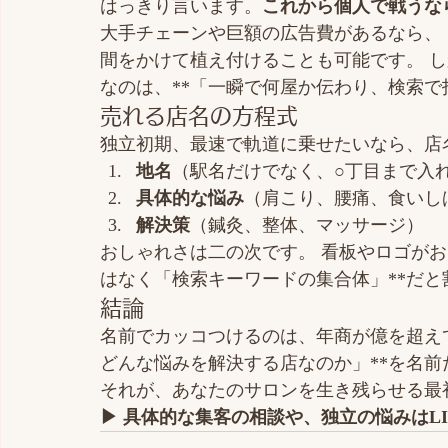
はっきり言います。
これから個人で戦うな
大手チェーンや巨額の広告費があるなら、
間をかけて植え付けることも可能です。 
なのは、**「一瞬で何屋か伝わり、検索で
売れる店名の方程式
独立初期、最速で軌道に乗せたいなら、店
地名
（駅名だけでなく、○丁目まで入
具体的な悩み
（肩こり、腰痛、食いし
解決策
（鍼灸、整体、マッサージ）
おしゃれさは二の次です。 看板やロゴがお
はなく「検索キーワードの集合体」**だと
結論
名前でカッコつけるのは、年商が億を超えて
どんな悩みを解決する店なのか」**を名
それが、あなたのサロンを生き残らせる最
▶︎ 具体的な集客の相談や、独立の悩みはL