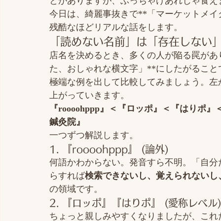
とがありますが、ぶっちゃけあれじゃ食え
今日は、綺麗事抜きで**「マーケットメイ
残酷なほどリアルな話をします。
「読めない名前」は「存在しない
店名を決めるとき、多くの人が陥る罠があ
た、おしゃれな横文字」**にしたがること
極端な例を出して比較してみましょう。左
上がっていきます。
『roooohppp』＜『ロッポ』＜『はり
鍼灸院』
一つずつ解説します。
1. 『roooohppp』 (論外)
何語かわからない。発音すら不明。「自分
らすれば
検索できないし、覚えられないし
の領域です。
2. 『ロッポ』『はりポ』 (愛称レベル
ちょっと親しみやすくなりましたが、これ