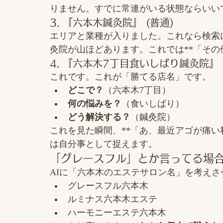
りません。すでに常連がいる状態ならいい
3. 『六本木鍼灸院』 (普通)
エリアと業種が入りました。これなら検索
灸院が山ほどあります。これでは**「その
4. 『六本木7丁目食いしばり鍼灸院』 
これです。これが「勝てる店名」です。
どこで？
（六本木7丁目）
何の悩みを？
（食いしばり）
どう解決する？
（鍼灸院）
これを見た瞬間、**「あ、最近アゴが痛い
は自分事として捉えます。
「グレースフル」とか言ってる場
AIに「六本木のエステサロン名」を考え
グレースフル六本木
ルミナス六本木エステ
ハーモニーエステ六本木