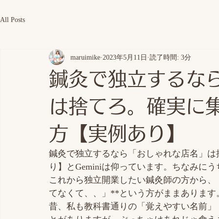
All Posts
maruimike
2023年5月11日
読了時間: 3分
鍼灸で独立するな
は捨てろ。確実に
方【実例あり】
鍼灸で独立するなら「おしゃれな店名」は
り】とGeminiは仰っています。ちなみにう
これから独立開業したい鍼灸師の方から、
てなくて、、」**という方がままあります
昔、私も教科書通りの「覚えやすい名前」